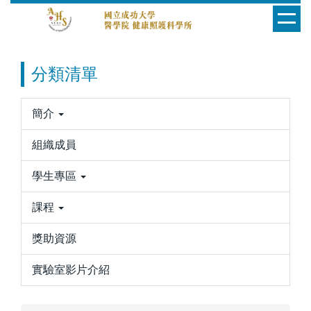
跳
到
主
要
分類清單
內
容
區
簡介
組織成員
學生專區
課程
獎助資源
實驗室影片介紹