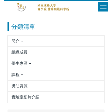
跳
到
主
要
分類清單
內
容
區
簡介
組織成員
學生專區
課程
獎助資源
實驗室影片介紹