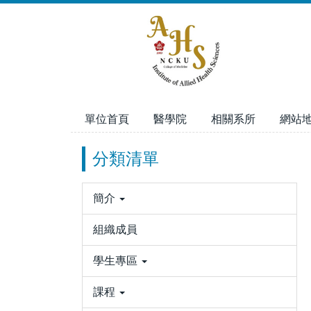
跳
到
主
要
內
容
區
單位首頁
醫學院
相關系所
網站
分類清單
簡介
組織成員
學生專區
課程